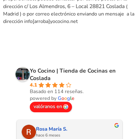
c/ Los Almendros, 6 – Local 28821 Coslada
dirección
(
Madrid ) o por correo electrónico enviando un mensaje a la
dirección info[arroba]yococino.net
Yo Cocino | Tienda de Cocinas en
Coslada
4.1
Basado en 114 reseñas.
powered by
G
o
o
g
l
e
valóranos en
sergio Berlana M.
hace 8 meses