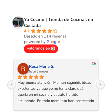
Yo Cocino | Tienda de Cocinas en
Coslada
4.1
Basado en 114 reseñas.
powered by
G
o
o
g
l
e
valóranos en
Rosa María S.
hace 6 meses
Muy buena atención. Me han sugerido ideas 
Nos
excelentes ya que yo no tenía claro qué 
div
quería en mi cocina y el trato ha sido 
pus
estupendo. En todo momento han contestado 
real
a mis dudas.