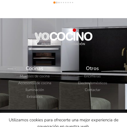
Cocinas
Otros
Muebles de cocina
Encimeras
Accesorios de cocina
Electrodomésticos
Iluminación
Contactar
Extraibles
Utilizamos cookies para ofrecerte una mejor experiencia de
© 2026 Yo Cocino. Todos los derechos reservados.
navegación en nuestra web.