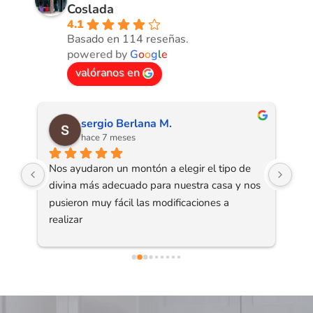
Coslada
4.1
Basado en 114 reseñas.
powered by
G
o
o
g
l
e
valóranos en
sergio Berlana M.
hace 7 meses
s 
Nos ayudaron un montón a elegir el tipo de 
Fal
divina más adecuado para nuestra casa y nos 
esp
pusieron muy fácil las modificaciones a 
una
ado 
realizar
oct
per
men