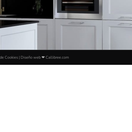
Hemos llamado mil veces y ya ni nos 
cogen el teléfono. Nos dijeron que ya 
lo tenían todo en verano el día 14 y ni 
se presentaron ni respondieron. En 
agosto me contestaron y me dijeron 
que era la fábrica… estamos a finales 
de septiembre y sin noticias, la fábrica 
decían. La garantía cumple y así se lo 
 de Cookies
| Diseño web ❤
Callibree.com
quitan de encima. Un año largo detrás 
de ellos, una vergüenza. Muy poco 
profesionales.Segunda reseña:Como 
respuesta al comentario de YOCocino, 
lo primero , se contrataron muchas 
más cosas que el fregadero. Y en el 
documento se sindica que todo lo 
contratado con  vosotros, 2800 euros, 
que eso no es lo que cuesta un 
fregadero, se hacía cargo YO cocino, es 