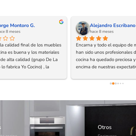
orge Montoro G.
Alejandro Escribano
ace 8 meses
hace 8 meses
a calidad final de los muebles 
Encarna y todo el equipo de 
cina es buena y los materiales 
han sido unos profesionales d
de alta calidad (grupo De La 
cocina ha quedado preciosa y 
lo fabrica Yo Cocino) , la 
encima de nuestras expectativ
cia completa con Yo Cocino ha 
Cocino ofrece una relación ca
ofundamente decepcionante 
precio inmejorable, y se lo 
 una gestión deficiente.Desde 
recomendaría a todo el mund
pio, hemos sufrido retrasos de 
ra recibir presupuestos 
s, hemos tenido que repetir en 
casiones la elección de 
es y detalles porque no 
s
Otros
 registrados correctamente, y 